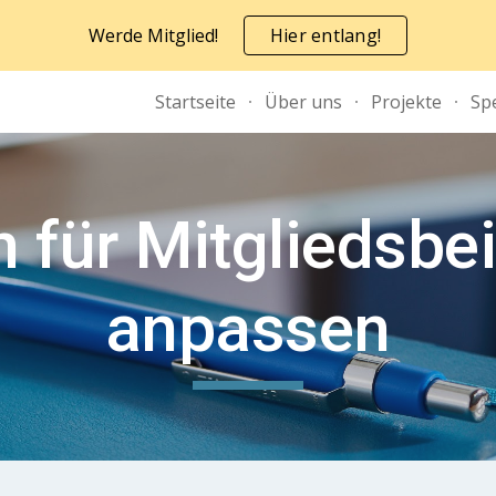
Werde Mitglied!
Hier entlang!
ip to main content
Skip to navigat
Startseite
Über uns
Projekte
Sp
 für Mitgliedsbe
anpassen