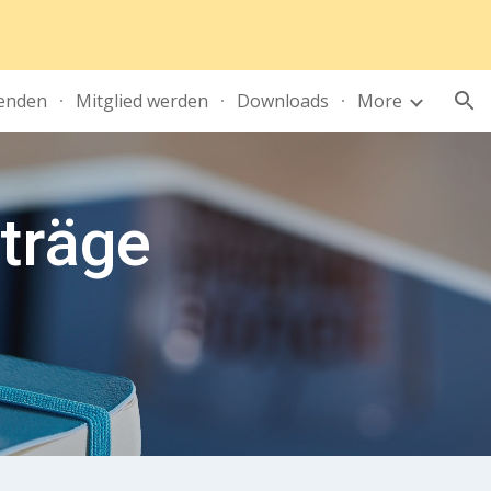
ion
enden
Mitglied werden
Downloads
More
iträge